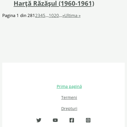
Harță Răzăşul (1960-1961)
Pagina 1 din 28
1
2
3
4
5
...
10
20
...
»
Ultima »
Prima pagină
Termeni
Drepturi