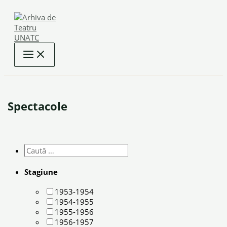
Skip
to
content
Spectacole
Stagiune
1953-1954
1954-1955
1955-1956
1956-1957