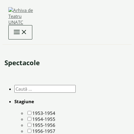
Skip
to
content
Spectacole
Stagiune
1953-1954
1954-1955
1955-1956
1956-1957