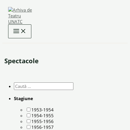
Skip
to
content
Spectacole
Stagiune
1953-1954
1954-1955
1955-1956
1956-1957