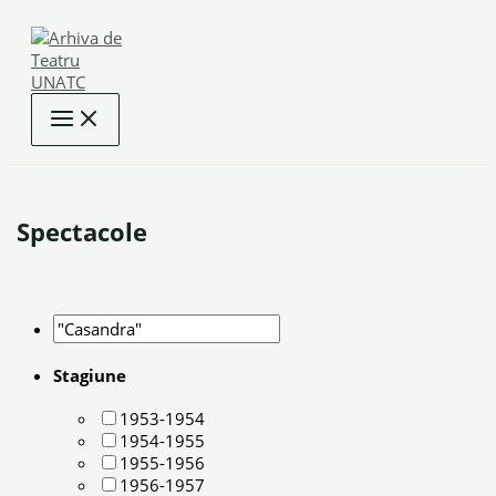
Skip
to
content
Spectacole
Stagiune
1953-1954
1954-1955
1955-1956
1956-1957