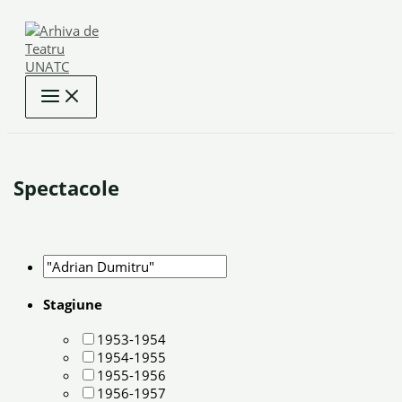
Skip
to
content
Spectacole
Stagiune
1953-1954
1954-1955
1955-1956
1956-1957