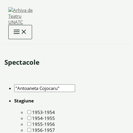
Skip
to
content
Spectacole
Stagiune
1953-1954
1954-1955
1955-1956
1956-1957