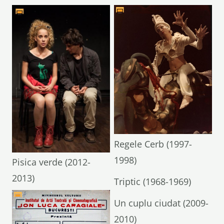
Regele Cerb (1997-
1998)
Pisica verde (2012-
2013)
Triptic (1968-1969)
Un cuplu ciudat (2009-
2010)