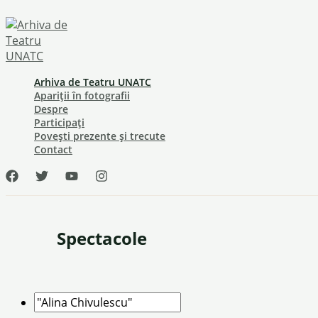
Skip
to
content
Arhiva de Teatru UNATC
Apariții în fotografii
Despre
Participați
Povești prezente și trecute
Contact
Spectacole