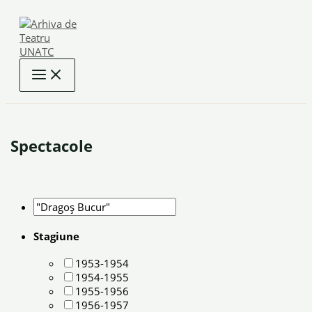
Skip
to
content
Spectacole
Stagiune
1953-1954
1954-1955
1955-1956
1956-1957