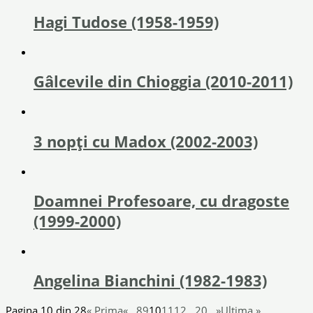
Hagi Tudose (1958-1959)
Gâlcevile din Chioggia (2010-2011)
3 nopți cu Madox (2002-2003)
Doamnei Profesoare, cu dragoste
(1999-2000)
Angelina Bianchini (1982-1983)
Pagina 10 din 28
« Prima
«
...
8
9
10
11
12
...
20
...
»
Ultima »