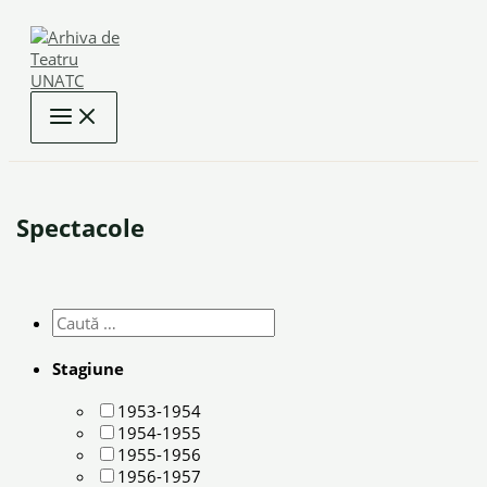
Skip
to
content
Spectacole
Stagiune
1953-1954
1954-1955
1955-1956
1956-1957