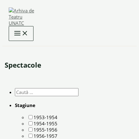
Skip
to
content
Spectacole
Stagiune
1953-1954
1954-1955
1955-1956
1956-1957