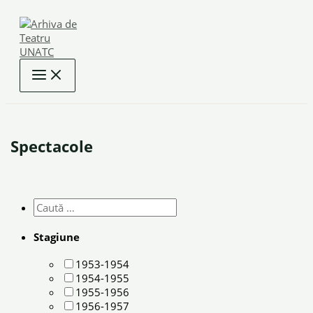
Skip
to
content
Spectacole
Stagiune
1953-1954
1954-1955
1955-1956
1956-1957