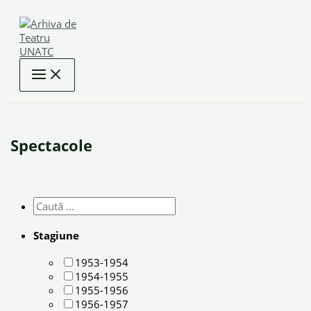
Skip
to
content
Spectacole
Stagiune
1953-1954
1954-1955
1955-1956
1956-1957