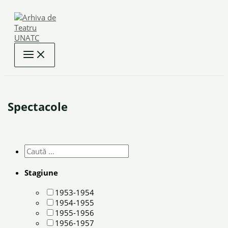
Skip
to
content
Spectacole
Stagiune
1953-1954
1954-1955
1955-1956
1956-1957