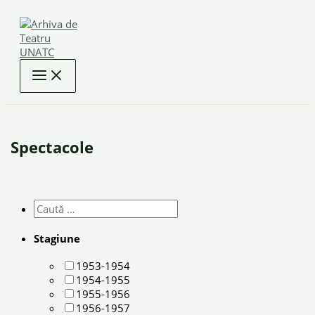
Skip
to
content
Spectacole
Stagiune
1953-1954
1954-1955
1955-1956
1956-1957