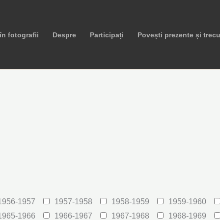
 în fotografii
Despre
Participați
Povești prezente și trec
1956-1957
1957-1958
1958-1959
1959-1960
1965-1966
1966-1967
1967-1968
1968-1969