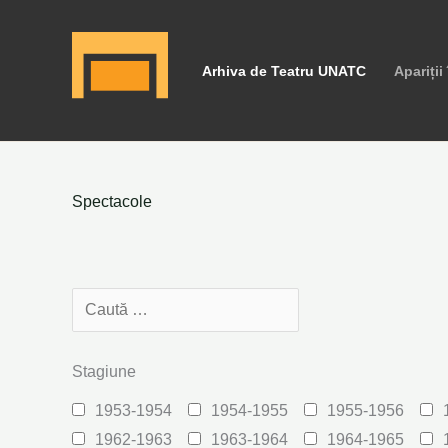
Skip
to
Arhiva de Teatru UNATC
Apariții
content
Spectacole
Stagiune
1953-1954
1954-1955
1955-1956
1962-1963
1963-1964
1964-1965