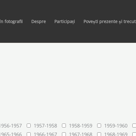
în fotografii
Despre
Participați
Povești prezente și trecu
1956-1957
1957-1958
1958-1959
1959-1960
1965-1966
1966-1967
1967-1968
1968-1969