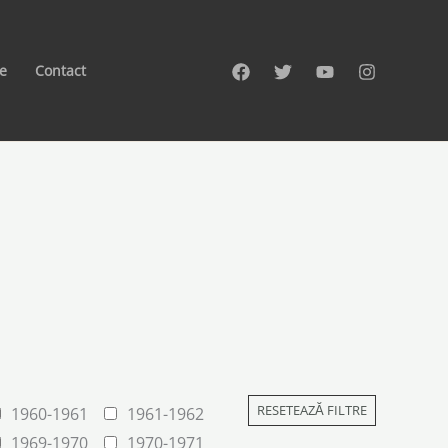
te
Contact
RESETEAZĂ FILTRE
1960-1961
1961-1962
1969-1970
1970-1971