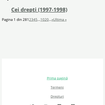
Cei drepți (1997-1998)
Pagina 1 din 28
1
2
3
4
5
...
10
20
...
»
Ultima »
Prima pagină
Termeni
Drepturi