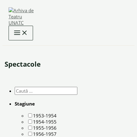
Skip
to
content
Spectacole
Stagiune
1953-1954
1954-1955
1955-1956
1956-1957