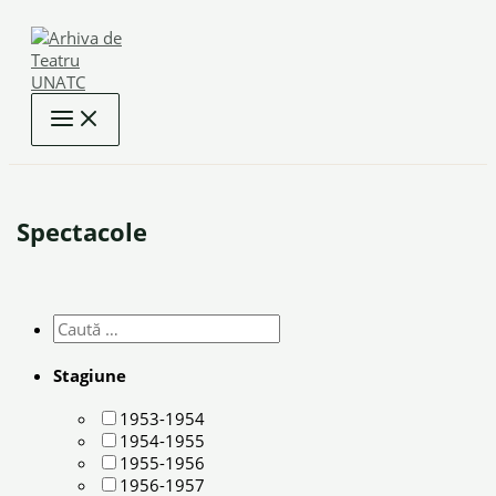
Skip
to
content
Spectacole
Stagiune
1953-1954
1954-1955
1955-1956
1956-1957