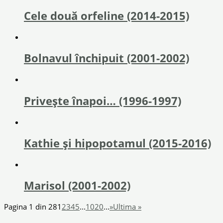
Cele două orfeline (2014-2015)
Bolnavul închipuit (2001-2002)
Privește înapoi… (1996-1997)
Kathie și hipopotamul (2015-2016)
Marisol (2001-2002)
Pagina 1 din 28
1
2
3
4
5
...
10
20
...
»
Ultima »