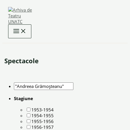
Skip
to
content
Spectacole
Stagiune
1953-1954
1954-1955
1955-1956
1956-1957