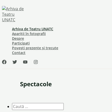
Skip
to
content
Arhiva de Teatru UNATC
Apariții în fotografii
Despre
Participați
Povești prezente și trecute
Contact
Spectacole