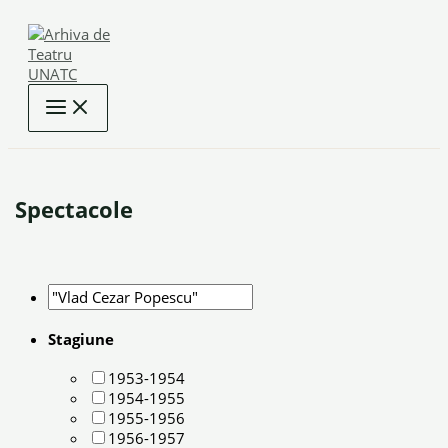
Skip
to
content
Spectacole
Stagiune
1953-1954
1954-1955
1955-1956
1956-1957