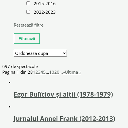
2015-2016
2022-2023
Resetează filtre
697 de spectacole
Pagina 1 din 28
1
2
3
4
5
...
10
20
...
»
Ultima »
Egor Bulîciov și alții (1978-1979)
Jurnalul Annei Frank (2012-2013)