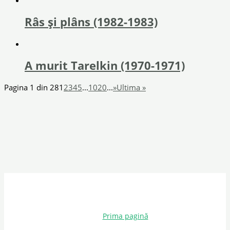
Râs și plâns (1982-1983)
A murit Tarelkin (1970-1971)
Pagina 1 din 28
1
2
3
4
5
...
10
20
...
»
Ultima »
Prima pagină