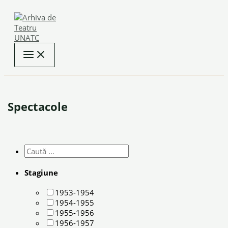
Skip
to
content
Spectacole
Stagiune
1953-1954
1954-1955
1955-1956
1956-1957