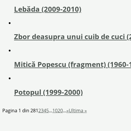
Lebăda (2009-2010)
Zbor deasupra unui cuib de cuci (
Mitică Popescu (fragment) (1960-
Potopul (1999-2000)
Pagina 1 din 28
1
2
3
4
5
...
10
20
...
»
Ultima »