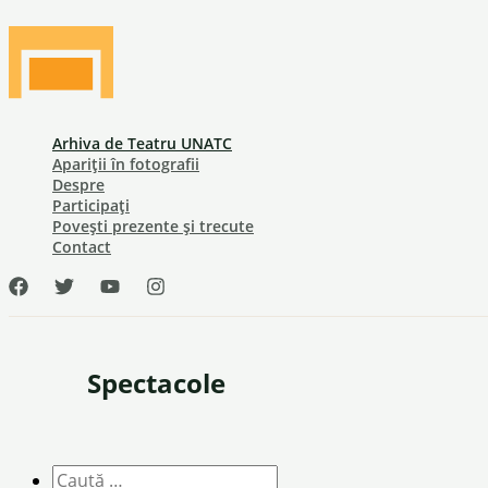
Skip
to
content
Arhiva de Teatru UNATC
Apariții în fotografii
Despre
Participați
Povești prezente și trecute
Contact
Spectacole