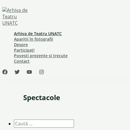
Skip
to
content
Arhiva de Teatru UNATC
Apariții în fotografii
Despre
Participați
Povești prezente și trecute
Contact
Spectacole