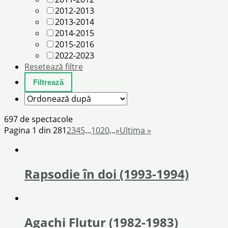
2012-2013
2013-2014
2014-2015
2015-2016
2022-2023
Resetează filtre
697 de spectacole
Pagina 1 din 28
1
2
3
4
5
...
10
20
...
»
Ultima »
Rapsodie în doi (1993-1994)
Agachi Flutur (1982-1983)