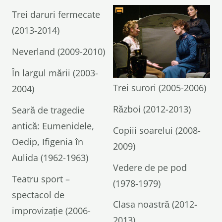
Trei daruri fermecate
(2013-2014)
Neverland (2009-2010)
În largul mării (2003-
Trei surori (2005-2006)
2004)
Război (2012-2013)
Seară de tragedie
antică: Eumenidele,
Copiii soarelui (2008-
Oedip, Ifigenia în
2009)
Aulida (1962-1963)
Vedere de pe pod
Teatru sport –
(1978-1979)
spectacol de
Clasa noastră (2012-
improvizație (2006-
2013)