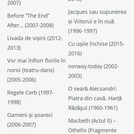
2007)
Jacques sau supunerea
Before ”The End”
și Viitorul e în ouă
After… (2007-2008)
(1996-1997)
Livada de vișini (2012-
Cu ușile închise (2015-
2013)
2016)
Vor mai înflori florile în
norway.today (2002-
noroi (teatru-dans)
2003)
(2005-2006)
O seară Alecsandri:
Regele Cerb (1997-
Piatra din casă. Harță
1998)
Răzăşul (1960-1961)
Oameni și șoareci
Macbeth (Actul II) –
(2006-2007)
Othello (Fragmente