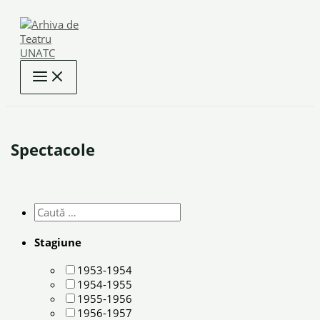
Skip
to
content
Spectacole
Stagiune
1953-1954
1954-1955
1955-1956
1956-1957