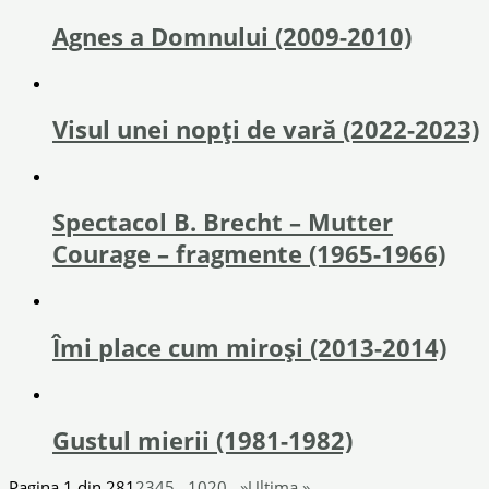
Agnes a Domnului (2009-2010)
Visul unei nopți de vară (2022-2023)
Spectacol B. Brecht – Mutter
Courage – fragmente (1965-1966)
Îmi place cum miroși (2013-2014)
Gustul mierii (1981-1982)
Pagina 1 din 28
1
2
3
4
5
...
10
20
...
»
Ultima »