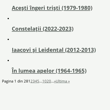
Acești îngeri triști (1979-1980)
Constelații (2022-2023)
Iaacovi şi Leidental (2012-2013)
În lumea apelor (1964-1965)
Pagina 1 din 28
1
2
3
4
5
...
10
20
...
»
Ultima »