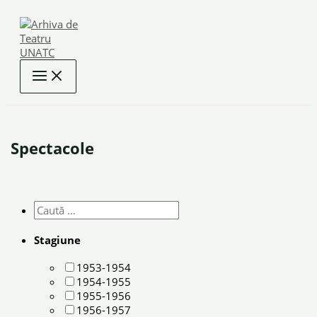
Skip
to
content
Spectacole
Stagiune
1953-1954
1954-1955
1955-1956
1956-1957