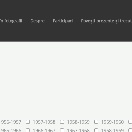
în fotografii
Despre
Participați
Povești prezente și trecu
1956-1957
1957-1958
1958-1959
1959-1960
1965-1966
1966-1967
1967-1968
1968-1969