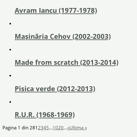
Avram Iancu (1977-1978)
Mașinăria Cehov (2002-2003)
Made from scratch (2013-2014)
Pisica verde (2012-2013)
R.U.R. (1968-1969)
Pagina 1 din 28
1
2
3
4
5
...
10
20
...
»
Ultima »