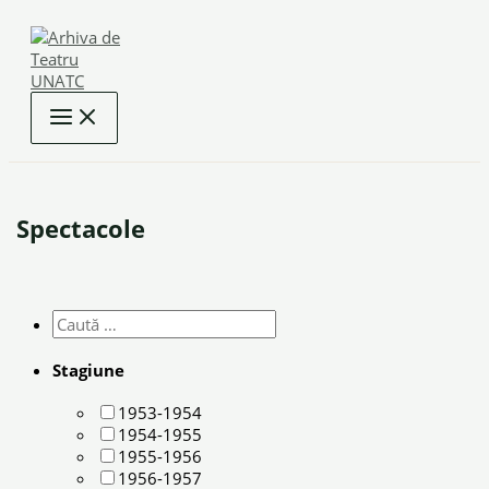
Skip
to
content
Spectacole
Stagiune
1953-1954
1954-1955
1955-1956
1956-1957