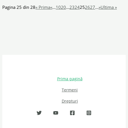
Pagina 25 din 28
« Prima
«
...
10
20
...
23
24
25
26
27
...
»
Ultima »
Prima pagină
Termeni
Drepturi