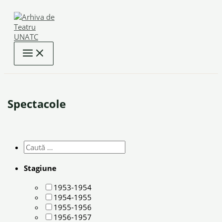
Skip
to
content
Spectacole
Stagiune
1953-1954
1954-1955
1955-1956
1956-1957