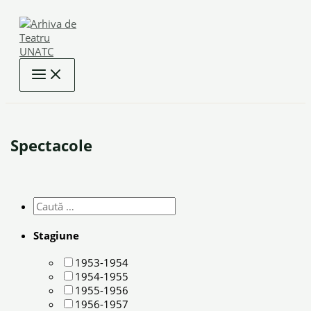
Skip
to
content
Spectacole
Stagiune
1953-1954
1954-1955
1955-1956
1956-1957