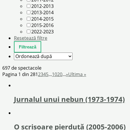
2012-2013
2013-2014
2014-2015
2015-2016
2022-2023
Resetează filtre
697 de spectacole
Pagina 1 din 28
1
2
3
4
5
...
10
20
...
»
Ultima »
Jurnalul unui nebun (1973-1974)
O scrisoare pierdută (2005-2006)