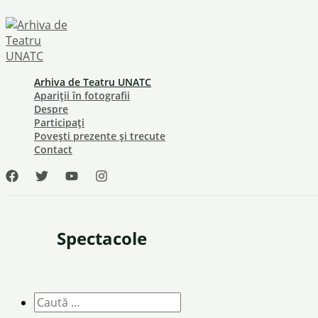
Skip
to
content
Arhiva de Teatru UNATC
Apariții în fotografii
Despre
Participați
Povești prezente și trecute
Contact
Spectacole