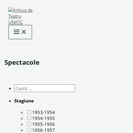
Skip
to
content
Spectacole
Stagiune
1953-1954
1954-1955
1955-1956
1956-1957