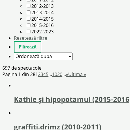
2012-2013
2013-2014
2014-2015
2015-2016
2022-2023
Resetează filtre
697 de spectacole
Pagina 1 din 28
1
2
3
4
5
...
10
20
...
»
Ultima »
Kathie și hipopotamul (2015-2016
graffiti.drimz (2010-2011)