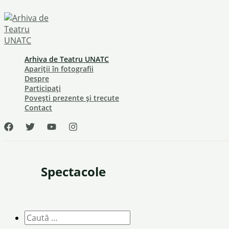
Skip
to
content
Arhiva de Teatru UNATC
Apariții în fotografii
Despre
Participați
Povești prezente și trecute
Contact
Spectacole