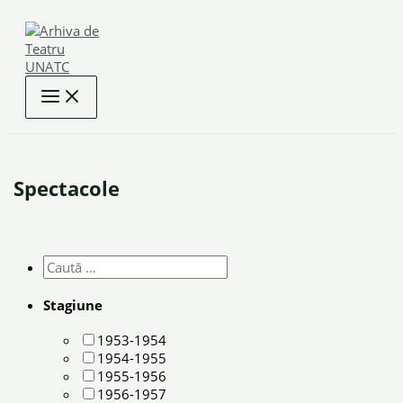
Skip
to
content
Spectacole
Stagiune
1953-1954
1954-1955
1955-1956
1956-1957