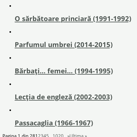
O sărbătoare princiară (1991-1992)
Parfumul umbrei (2014-2015)
Bărbați… femei… (1994-1995)
Lecția de engleză (2002-2003)
Passacaglia (1966-1967)
Pagina 1 din 28
1
2
3
4
5
...
10
20
...
»
Ultima »