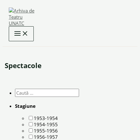
Skip
to
content
Spectacole
Stagiune
1953-1954
1954-1955
1955-1956
1956-1957