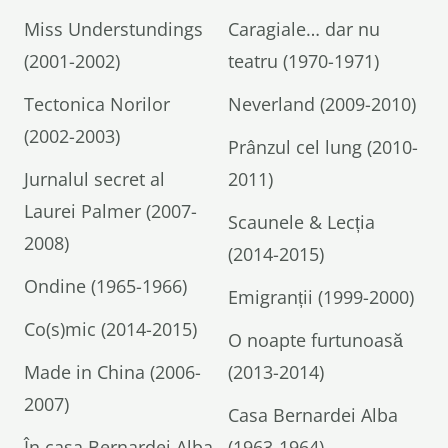
Miss Understundings
Caragiale… dar nu
(2001-2002)
teatru (1970-1971)
Tectonica Norilor
Neverland (2009-2010)
(2002-2003)
Prânzul cel lung (2010-
Jurnalul secret al
2011)
Laurei Palmer (2007-
Scaunele & Lecția
2008)
(2014-2015)
Ondine (1965-1966)
Emigranții (1999-2000)
Co(s)mic (2014-2015)
O noapte furtunoasă
Made in China (2006-
(2013-2014)
2007)
Casa Bernardei Alba
În casa Bernardei Alba
(1963-1964)