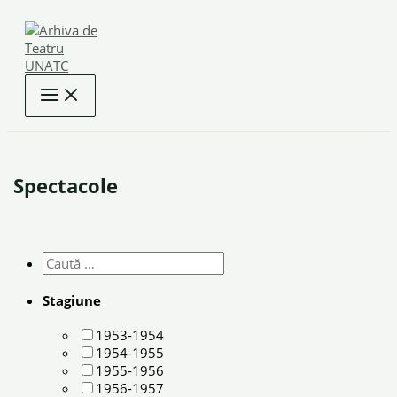
Skip
to
content
Spectacole
Stagiune
1953-1954
1954-1955
1955-1956
1956-1957