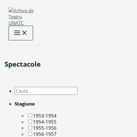
Skip
to
content
Spectacole
Stagiune
1953-1954
1954-1955
1955-1956
1956-1957