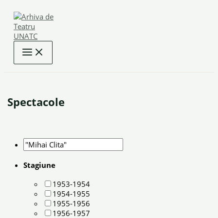
Skip
to
content
Spectacole
Stagiune
1953-1954
1954-1955
1955-1956
1956-1957