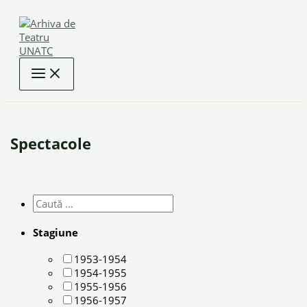
Skip
to
content
Spectacole
Stagiune
1953-1954
1954-1955
1955-1956
1956-1957