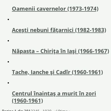
Oamenii cavernelor (1973-1974)
Acești nebuni fățarnici (1982-1983)
Năpasta – Chirița în Iași (1966-1967)
Tache, Ianche și Cadîr (1960-1961)
Centrul înaintaş a murit în zori
(1960-1961)
Pagina 1 din 28
1
2
3
4
5
...
10
20
...
»
Ultima »