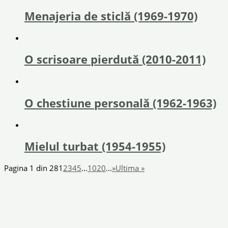
Menajeria de sticlă (1969-1970)
O scrisoare pierdută (2010-2011)
O chestiune personală (1962-1963)
Mielul turbat (1954-1955)
Pagina 1 din 28
1
2
3
4
5
...
10
20
...
»
Ultima »