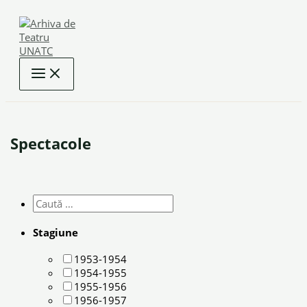
Skip
to
content
Spectacole
Stagiune
1953-1954
1954-1955
1955-1956
1956-1957