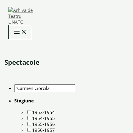
Skip
to
content
Spectacole
Stagiune
1953-1954
1954-1955
1955-1956
1956-1957