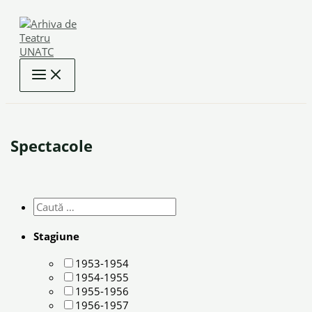
Skip
to
content
Spectacole
Stagiune
1953-1954
1954-1955
1955-1956
1956-1957