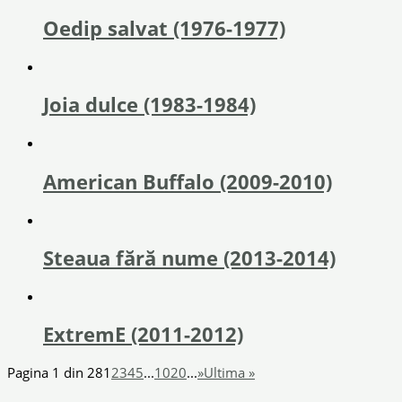
Oedip salvat (1976-1977)
Joia dulce (1983-1984)
American Buffalo (2009-2010)
Steaua fără nume (2013-2014)
ExtremE (2011-2012)
Pagina 1 din 28
1
2
3
4
5
...
10
20
...
»
Ultima »