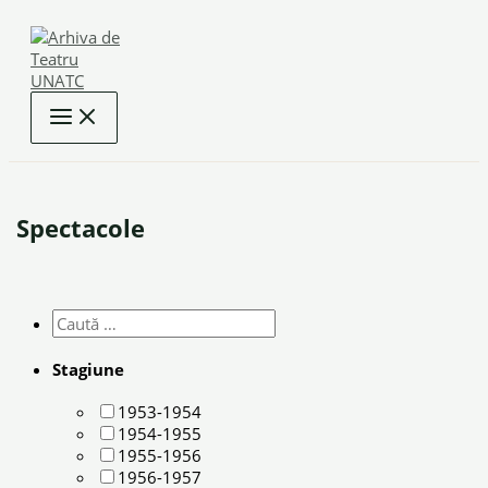
Skip
to
content
Spectacole
Stagiune
1953-1954
1954-1955
1955-1956
1956-1957