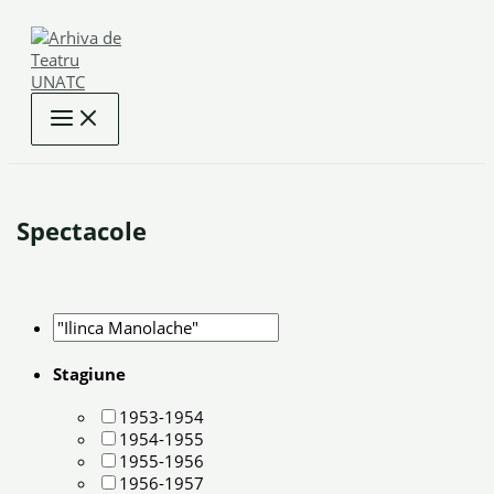
Skip
to
content
Spectacole
Stagiune
1953-1954
1954-1955
1955-1956
1956-1957