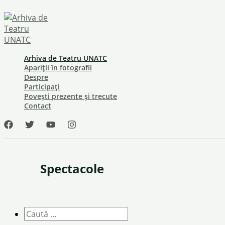
Skip
to
content
Arhiva de Teatru UNATC
Apariții în fotografii
Despre
Participați
Povești prezente și trecute
Contact
Spectacole