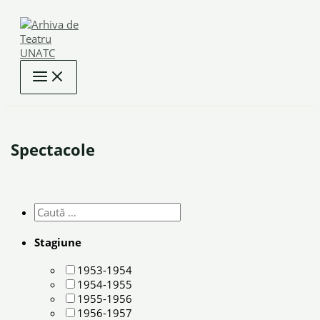
Skip
to
content
Spectacole
Stagiune
1953-1954
1954-1955
1955-1956
1956-1957